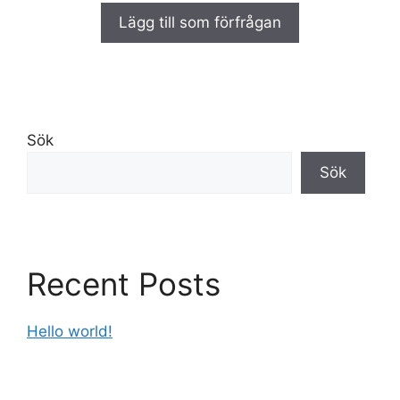
a
Lägg till som förfrågan
v
5
Sök
Sök
Recent Posts
Hello world!