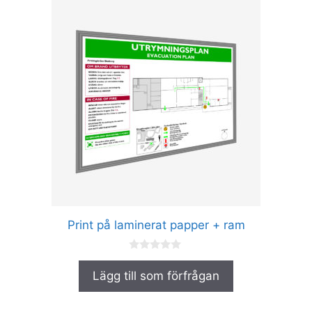
Den
här
produkten
har
flera
varianter.
De
olika
alternativen
kan
väljas
på
produktsidan
Print på laminerat papper + ram
0
a
Lägg till som förfrågan
v
5