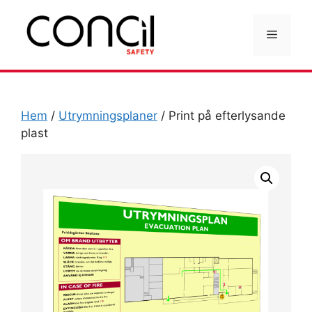
Hoppa
till
Meny
innehåll
Hem
/
Utrymningsplaner
/ Print på efterlysande
plast