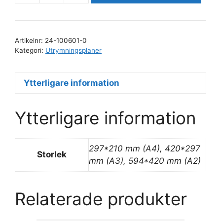
på
efterlysande
plast
Artikelnr:
24-100601-0
mängd
Kategori:
Utrymningsplaner
Ytterligare information
Ytterligare information
297*210 mm (A4), 420*297
Storlek
mm (A3), 594*420 mm (A2)
Relaterade produkter