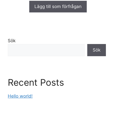
a
Lägg till som förfrågan
v
5
Sök
Sök
Recent Posts
Hello world!