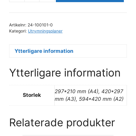
på
laminerat
papper
Artikelnr:
24-100101-0
mängd
Kategori:
Utrymningsplaner
Ytterligare information
Ytterligare information
297*210 mm (A4), 420*297
Storlek
mm (A3), 594*420 mm (A2)
Relaterade produkter