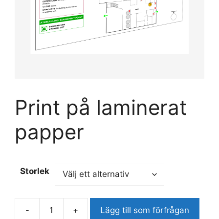
Print på laminerat
papper
Storlek
-
+
Lägg till som förfrågan
Print