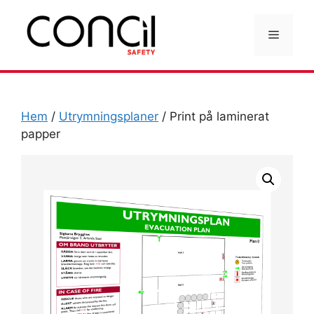
Hoppa
till
Meny
innehåll
Hem
/
Utrymningsplaner
/ Print på laminerat
papper