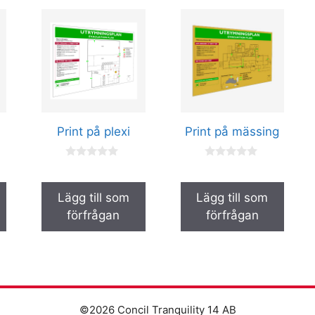
Den
Den
här
här
produkten
produkten
har
har
flera
flera
varianter.
varianter.
De
De
Print på plexi
Print på mässing
olika
olika
alternativen
alternativen
0
0
kan
kan
a
a
v
v
väljas
väljas
5
5
Lägg till som
Lägg till som
på
på
förfrågan
förfrågan
produktsidan
produktsidan
©2026 Concil Tranquility 14 AB