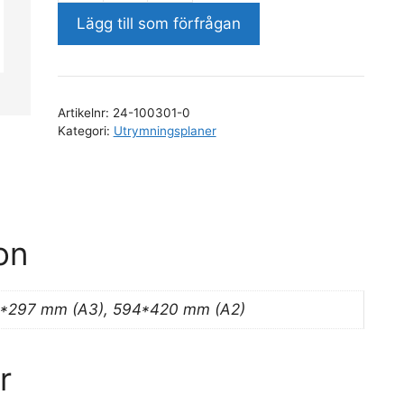
på
Lägg till som förfrågan
forex
mängd
Artikelnr:
24-100301-0
Kategori:
Utrymningsplaner
on
0*297 mm (A3), 594*420 mm (A2)
r