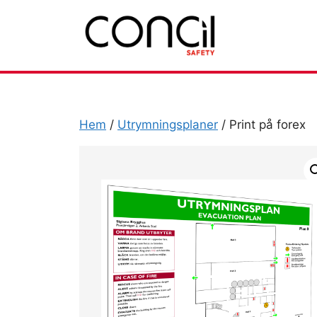
Hoppa
till
innehåll
Hem
/
Utrymningsplaner
/ Print på forex