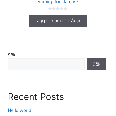
Varning för klämrisk
0
a
Lägg till som förfrågan
v
5
Sök
Sök
Recent Posts
Hello world!