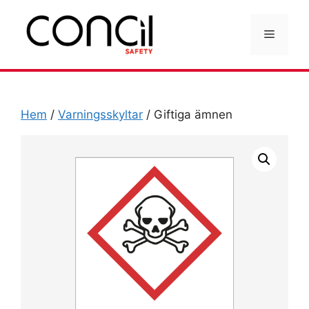
Hoppa
till
Meny
innehåll
Hem
/
Varningsskyltar
/ Giftiga ämnen