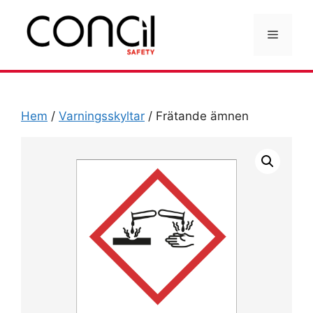
Hoppa
till
Meny
innehåll
Hem
/
Varningsskyltar
/ Frätande ämnen