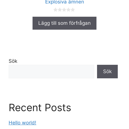
Explosiva ämnen
0
a
Lägg till som förfrågan
v
5
Sök
Sök
Recent Posts
Hello world!