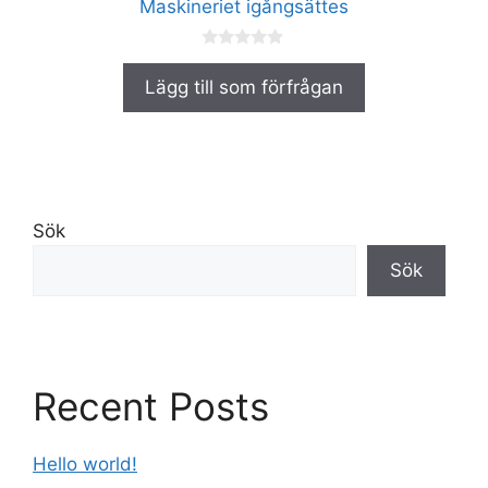
Maskineriet igångsättes
0
a
Lägg till som förfrågan
v
5
Sök
Sök
Recent Posts
Hello world!