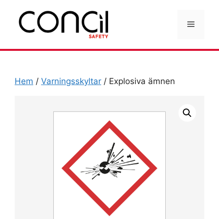
Hoppa
till
Meny
innehåll
Hem
/
Varningsskyltar
/ Explosiva ämnen