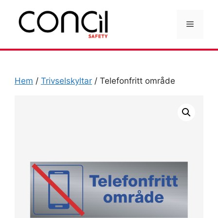
Hoppa
till
Meny
innehåll
Hem
/
Trivselskyltar
/ Telefonfritt område