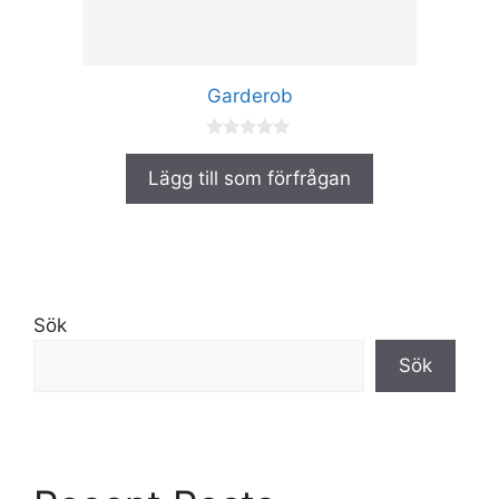
väljas
på
produktsidan
Garderob
0
a
Lägg till som förfrågan
v
5
Sök
Sök