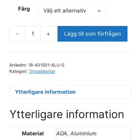
Färg
-
+
Lägg till som förfrågan
För
ytterkläder
ansvaras
ej
Artikelnr:
18-401501-ALU-0
mängd
Kategori:
Trivselskyltar
Ytterligare information
Ytterligare information
Material
ADA, Aluminium