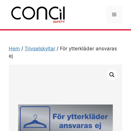
Hoppa
till
Meny
innehåll
Hem
/
Trivselskyltar
/ För ytterkläder ansvaras
ej