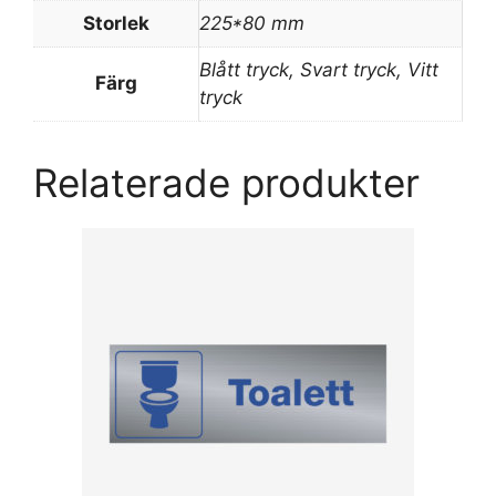
Storlek
225*80 mm
Blått tryck, Svart tryck, Vitt
Färg
tryck
Relaterade produkter
Den
här
produkten
har
flera
varianter.
De
olika
alternativen
kan