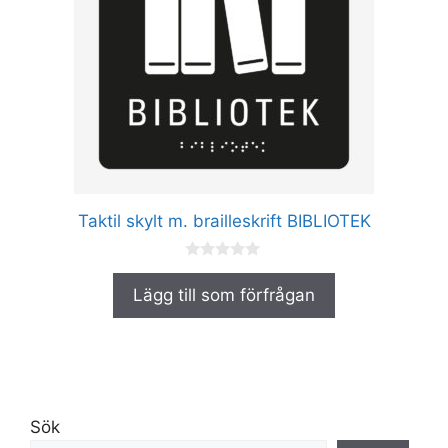
flera
varianter.
De
olika
alternativen
kan
väljas
på
produktsidan
Taktil skylt m. brailleskrift BIBLIOTEK
0
a
Lägg till som förfrågan
v
5
Sök