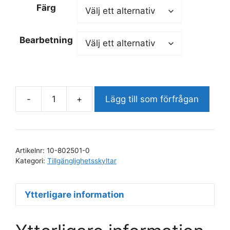
Färg
Bearbetning
-
+
Lägg till som förfrågan
Taktil
skylt
m.
brailleskrift
Artikelnr:
10-802501-0
MÖTESRUM
Kategori:
Tillgänglighetsskyltar
mängd
Ytterligare information