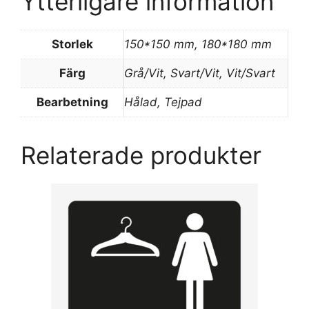
Ytterligare information
Storlek
150*150 mm, 180*180 mm
Färg
Grå/Vit, Svart/Vit, Vit/Svart
Bearbetning
Hålad, Tejpad
Relaterade produkter
Den
här
produkten
har
flera
varianter.
De