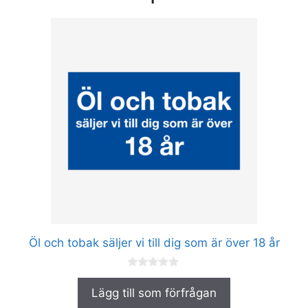
Den
här
produkten
har
flera
varianter.
De
olika
alternativen
kan
väljas
på
produktsidan
Öl och tobak säljer vi till dig som är över 18 år
0
a
Lägg till som förfrågan
v
5