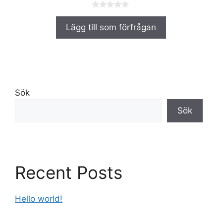
0
a
Lägg till som förfrågan
v
5
Sök
Sök
Recent Posts
Hello world!