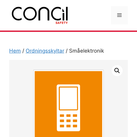
Hoppa
till
Meny
innehåll
Hem
/
Ordningsskyltar
/ Småelektronik