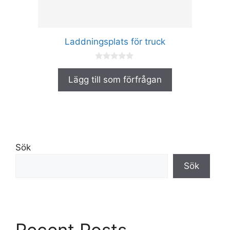
väljas
på
produktsidan
Laddningsplats för truck
0
a
Lägg till som förfrågan
v
5
Sök
Sök
Recent Posts