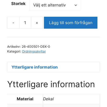
Storlek
-
+
Lägg till som förfrågan
Öl
och
tobak
säljer
Artikelnr:
26-400501-DEK-0
vi
Kategori:
Ordningsskyltar
till
dig
Ytterligare information
som
är
över
Ytterligare information
18
år
mängd
Material
Dekal