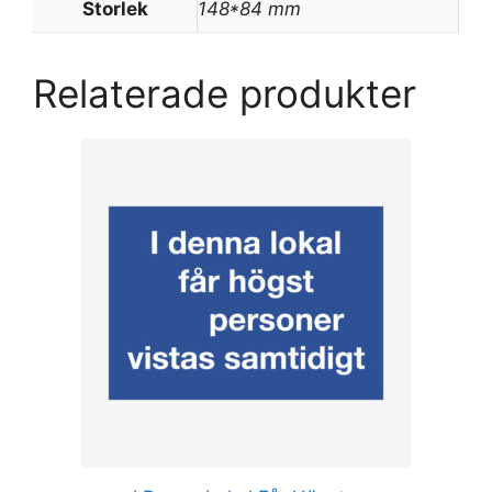
Storlek
148*84 mm
Relaterade produkter
Den
här
produkten
har
flera
varianter.
De
olika
alternativen
kan
väljas
på
produktsidan