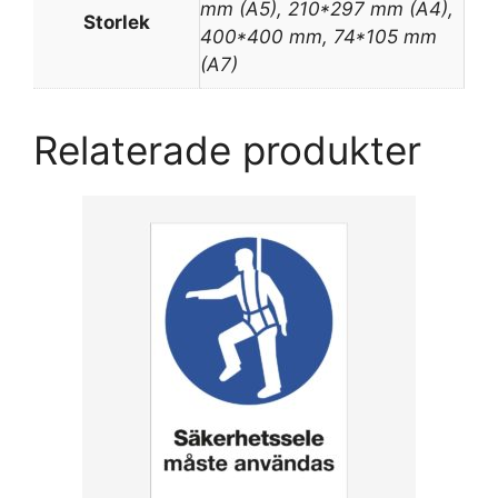
mm (A5), 210*297 mm (A4),
Storlek
400*400 mm, 74*105 mm
(A7)
Relaterade produkter
Den
här
produkten
har
flera
varianter.
De
olika
alternativen
kan
väljas