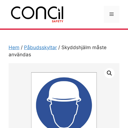
Hoppa
till
Meny
innehåll
Hem
/
Påbudsskyltar
/ Skyddshjälm måste
användas