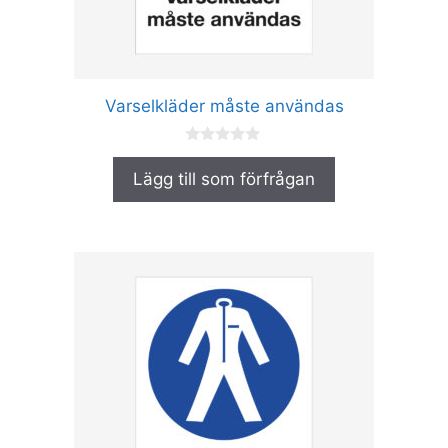
kan
väljas
på
produktsidan
Varselkläder måste användas
0
a
Lägg till som förfrågan
v
5
Den
här
produkten
har
flera
varianter.
De
olika