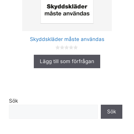
alternativen
kan
väljas
på
produktsidan
Skyddskläder måste användas
0
a
Lägg till som förfrågan
v
5
Sök
Sök