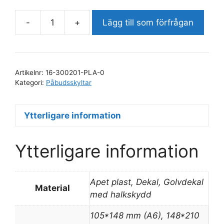
-
+
Lägg till som förfrågan
Skyddshjälm
måste
användas
mängd
Artikelnr:
16-300201-PLA-0
Kategori:
Påbudsskyltar
Ytterligare information
Ytterligare information
Apet plast, Dekal, Golvdekal
Material
med halkskydd
105*148 mm (A6), 148*210