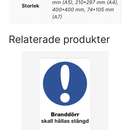
mm (A5), 210*297 mm (A4),
Storlek
400*400 mm, 74*105 mm
(A7)
Relaterade produkter
Den
här
produkten
har
flera
varianter.
De
olika
alternativen
kan
väljas