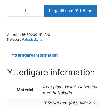
-
+
Lägg till som förfrågan
Hörselskydd
måste
användas
mängd
Artikelnr:
16-300301-PLA-0
Kategori:
Påbudsskyltar
Ytterligare information
Ytterligare information
Apet plast, Dekal, Golvdekal
Material
med halkskydd
105*148 mm (A6), 148*210