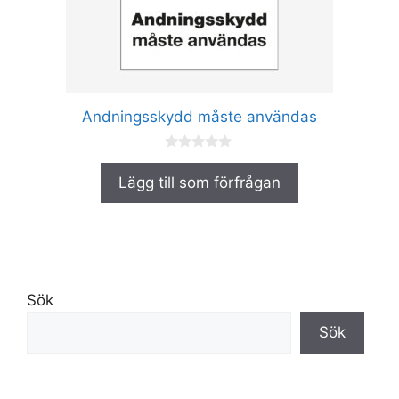
alternativen
kan
väljas
på
produktsidan
Andningsskydd måste användas
0
a
Lägg till som förfrågan
v
5
Sök
Sök