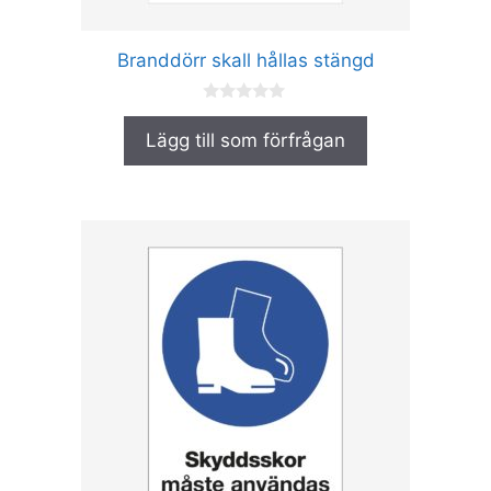
på
produktsidan
Branddörr skall hållas stängd
0
a
Lägg till som förfrågan
v
5
Den
här
produkten
har
flera
varianter.
De
olika
alternativen
kan