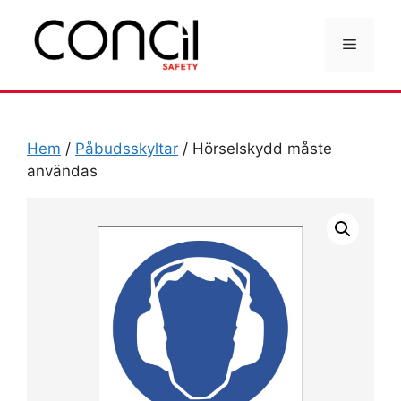
Hoppa
till
Meny
innehåll
Hem
/
Påbudsskyltar
/ Hörselskydd måste
användas