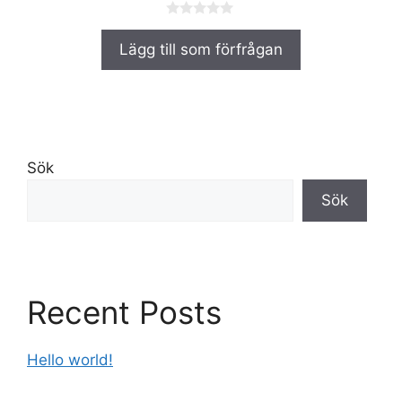
0
a
Lägg till som förfrågan
v
5
Sök
Sök
Recent Posts
Hello world!