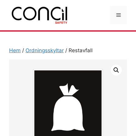
Hoppa
till
Meny
innehåll
Hem
/
Ordningsskyltar
/ Restavfall