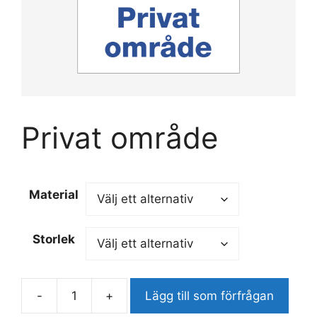
Privat område
Material
Storlek
-
+
Lägg till som förfrågan
Privat