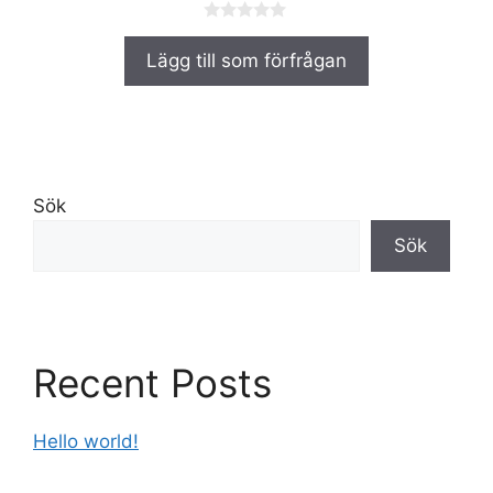
0
a
Lägg till som förfrågan
v
5
Sök
Sök
Recent Posts
Hello world!