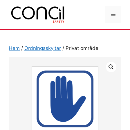
Hoppa
till
Meny
innehåll
Hem
/
Ordningsskyltar
/ Privat område