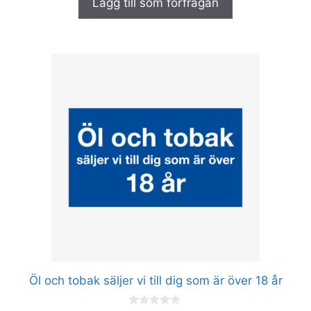
Lägg till som förfrågan
v
5
Den
här
produkten
har
flera
varianter.
De
olika
alternativen
kan
väljas
på
produktsidan
Öl och tobak säljer vi till dig som är över 18 år