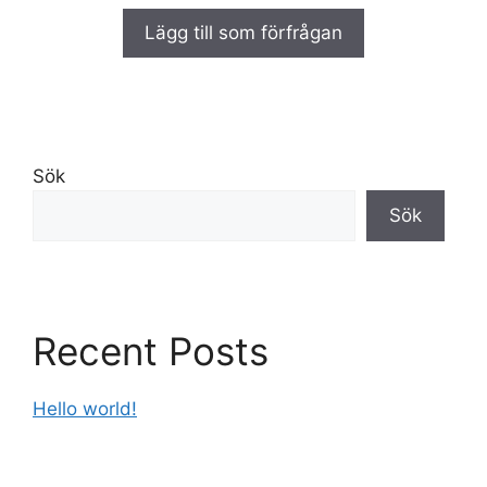
0
a
Lägg till som förfrågan
v
5
Sök
Sök
Recent Posts
Hello world!