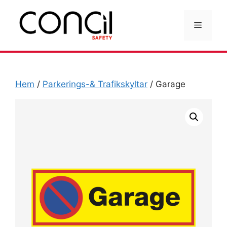
Hoppa
till
Meny
innehåll
Hem
/
Parkerings-& Trafikskyltar
/ Garage