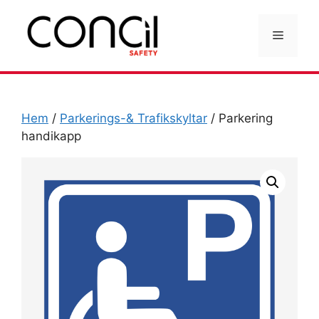
Hoppa
till
Meny
innehåll
Hem
/
Parkerings-& Trafikskyltar
/ Parkering
handikapp