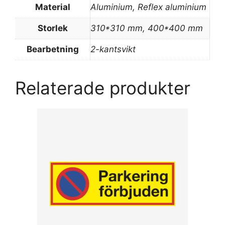
Material
Aluminium, Reflex aluminium
Storlek
310*310 mm, 400*400 mm
Bearbetning
2-kantsvikt
Relaterade produkter
Den
här
produkten
har
flera
varianter.
De
olika
alternativen