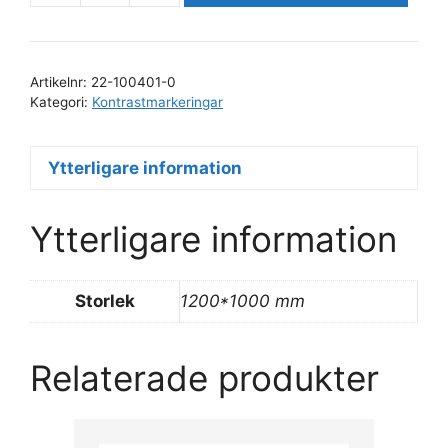
hel
skiva
mängd
Artikelnr:
22-100401-0
Kategori:
Kontrastmarkeringar
Ytterligare information
Ytterligare information
Storlek
1200*1000 mm
Relaterade produkter
Den