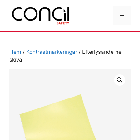
Hoppa
till
Meny
innehåll
Hem
/
Kontrastmarkeringar
/ Efterlysande hel
skiva