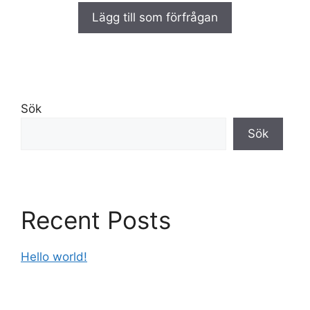
a
Lägg till som förfrågan
v
5
Sök
Sök
Recent Posts
Hello world!