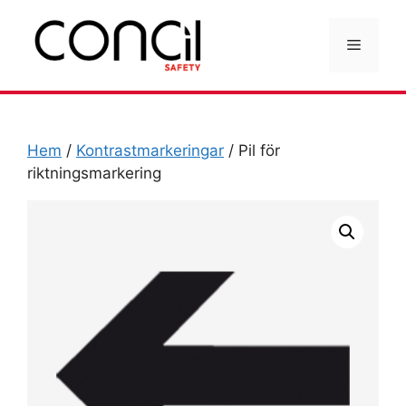
Hoppa
till
Meny
innehåll
Hem
/
Kontrastmarkeringar
/ Pil för
riktningsmarkering