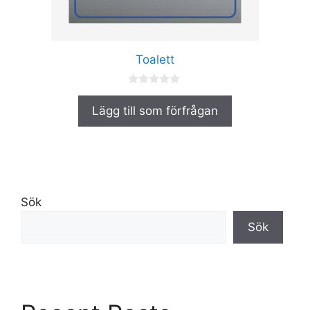
väljas
på
produktsidan
Toalett
0
a
Lägg till som förfrågan
v
5
Sök
Sök