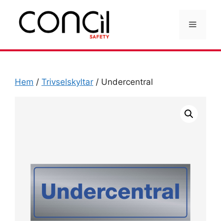
Hoppa
till
Meny
innehåll
Hem
/
Trivselskyltar
/ Undercentral