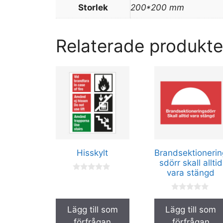
Storlek
200*200 mm
Relaterade produkte
Den
Den
här
här
produkten
produkten
har
har
flera
flera
varianter.
varianter.
De
De
Hisskylt
Brandsektionerin
olika
olika
sdörr skall alltid
alternativen
alternativen
vara stängd
0
kan
kan
a
v
väljas
väljas
0
5
a
på
på
Lägg till som
Lägg till som
v
5
produktsidan
produktsidan
förfrågan
förfrågan