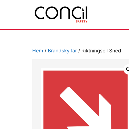
Hoppa
till
innehåll
Hem
/
Brandskyltar
/ Riktningspil Sned