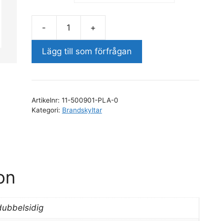
-
+
Riktningspil
Sned
Lägg till som förfrågan
mängd
Artikelnr:
11-500901-PLA-0
Kategori:
Brandskyltar
on
dubbelsidig