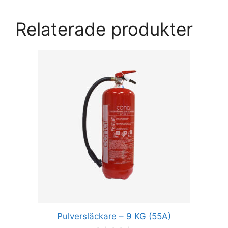
Relaterade produkter
Den
här
produkten
har
flera
varianter.
De
olika
alternativen
kan
väljas
på
produktsidan
Pulversläckare – 9 KG (55A)