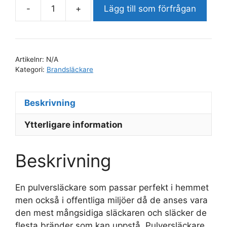
-
+
Lägg till som förfrågan
Pulversläckare
-
6
KG
Artikelnr:
N/A
(43A)
Kategori:
Brandsläckare
mängd
Beskrivning
Ytterligare information
Beskrivning
En pulversläckare som passar perfekt i hemmet
men också i offentliga miljöer då de anses vara
den mest mångsidiga släckaren och släcker de
flesta bränder som kan uppstå. Pulversläckare