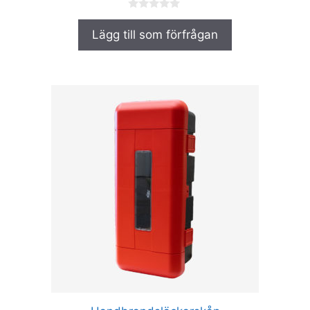
0
a
Lägg till som förfrågan
v
5