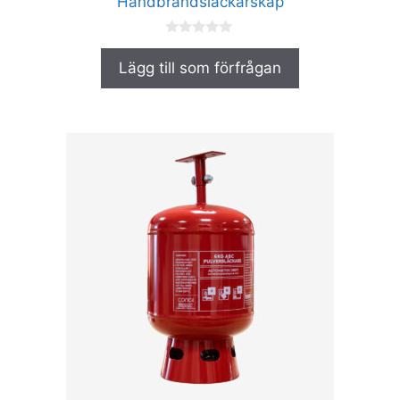
Handbrandsläckarskåp
0
a
Lägg till som förfrågan
v
5