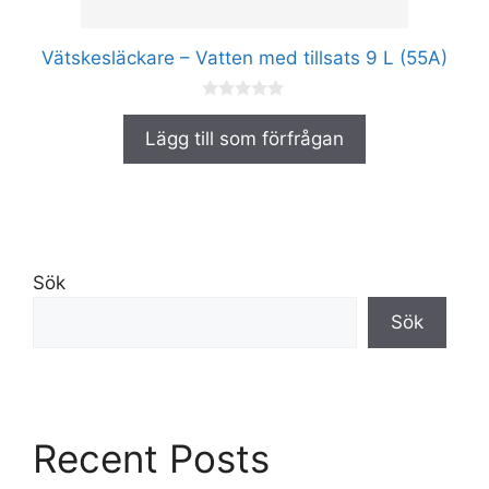
på
produktsidan
Vätskesläckare – Vatten med tillsats 9 L (55A)
0
a
Lägg till som förfrågan
v
5
Sök
Sök
Recent Posts