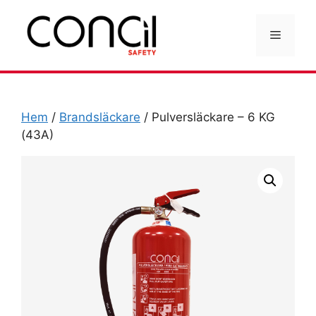
Hoppa
till
Meny
innehåll
Hem
/
Brandsläckare
/ Pulversläckare – 6 KG
(43A)