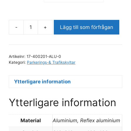
-
+
Lägg till som förfrågan
Privat
parkering
mängd
Artikelnr:
17-400201-ALU-0
Kategori:
Parkerings-& Trafikskyltar
Ytterligare information
Ytterligare information
Material
Aluminium, Reflex aluminium