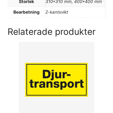
Storlek
310*310 mm, 400*400 mm
Bearbetning
2-kantsvikt
Relaterade produkter
Den
här
produkten
har
flera
varianter.
De
olika
alternativen
kan
väljas