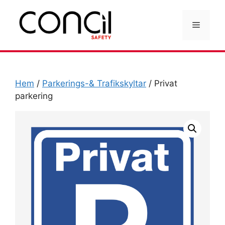
Hoppa
till
Meny
innehåll
Hem
/
Parkerings-& Trafikskyltar
/ Privat
parkering