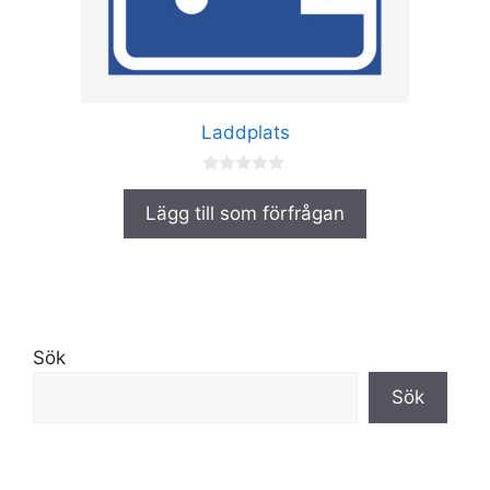
alternativen
kan
väljas
på
produktsidan
Laddplats
0
a
Lägg till som förfrågan
v
5
Sök
Sök