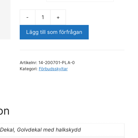
-
+
Obehöriga
äga
Lägg till som förfrågan
ej
tillträde
mängd
Artikelnr:
14-200701-PLA-0
Kategori:
Förbudsskyltar
on
, Dekal, Golvdekal med halkskydd