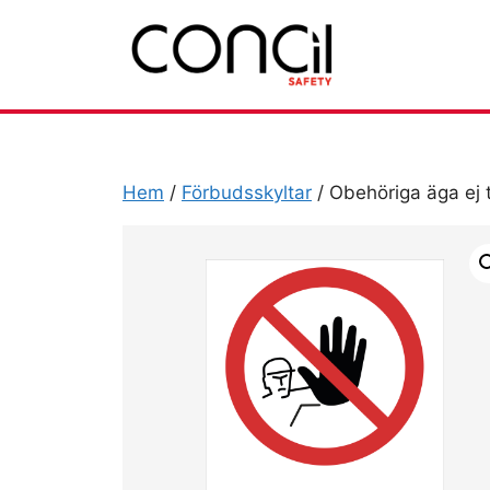
Hoppa
till
innehåll
Hem
/
Förbudsskyltar
/ Obehöriga äga ej t