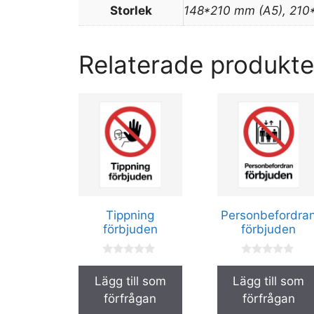
Storlek
148*210 mm (A5), 21
Relaterade produkte
Den
Den
här
här
produkten
produkten
har
har
flera
flera
varianter.
varianter.
De
De
Tippning
Personbefordra
olika
olika
förbjuden
förbjuden
alternativen
alternativen
kan
kan
0
0
a
a
väljas
väljas
Lägg till som
Lägg till som
v
v
på
på
5
5
förfrågan
förfrågan
produktsidan
produktsidan