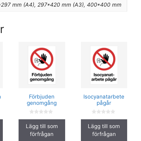
0*297 mm (A4), 297*420 mm (A3), 400*400 mm
r
Den
Den
här
här
produkten
produkten
har
har
flera
flera
varianter.
varianter.
De
De
n
Förbjuden
Isocyanatarbete
olika
olika
genomgång
pågår
alternativen
alternativen
kan
kan
0
0
a
a
väljas
väljas
Lägg till som
Lägg till som
v
v
på
på
5
5
förfrågan
förfrågan
produktsidan
produktsidan