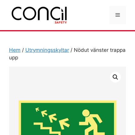
Hoppa
till
Meny
innehåll
Hem
/
Utrymningsskyltar
/ Nödut vänster trappa
upp