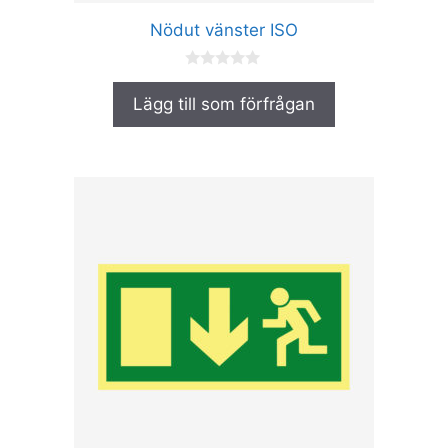
produktsidan
Nödut vänster ISO
0
a
Lägg till som förfrågan
v
5
Den
här
produkten
har
flera
varianter.
De
olika
alternativen
kan
väljas