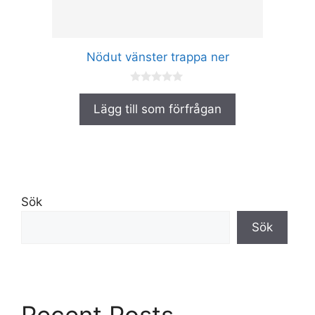
väljas
på
produktsidan
Nödut vänster trappa ner
0
a
Lägg till som förfrågan
v
5
Sök
Sök
Recent Posts