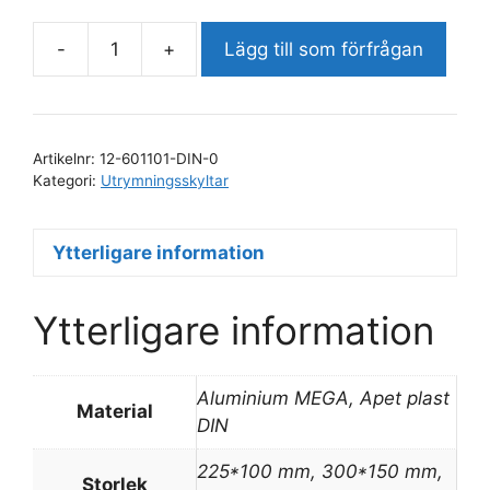
-
+
Lägg till som förfrågan
Nödut
vänster
trappa
upp
Artikelnr:
12-601101-DIN-0
mängd
Kategori:
Utrymningsskyltar
Ytterligare information
Ytterligare information
Aluminium MEGA, Apet plast
Material
DIN
225*100 mm, 300*150 mm,
Storlek