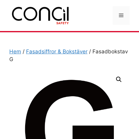
Hoppa
till
Meny
innehåll
Hem
/
Fasadsiffror & Bokstäver
/ Fasadbokstav
G