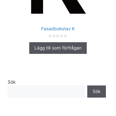
kan
väljas
på
produktsidan
Fasadbokstav K
0
a
Lägg till som förfrågan
v
5
Sök
Sök