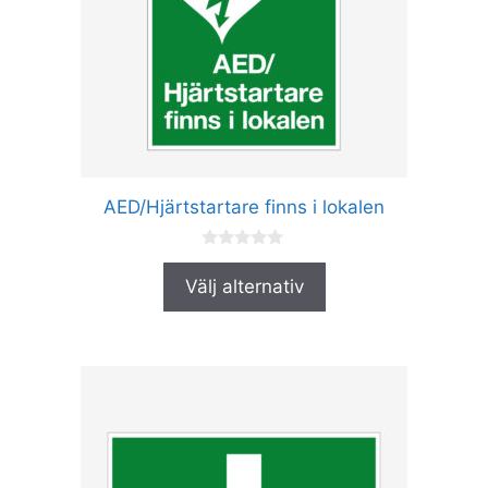
De
olika
alternativen
kan
väljas
på
produktsidan
AED/Hjärtstartare finns i lokalen
0
a
Välj alternativ
v
5
Den
här
produkten
har
flera