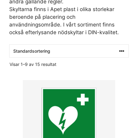
andra gällande regler.
Skyltarna finns i Apet plast i olika storlekar
beroende på placering och
användningsområde. I vårt sortiment finns
också efterlysande nödskyltar i DIN-kvalitet.
Visar 1–9 av 15 resultat
Den
här
produkten
har
flera
varianter.
De
olika